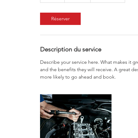
0
m
i
Réserver
n
Description du service
Describe your service here. What makes it gre
and the benefits they will receive. A great 
more likely to go ahead and book.