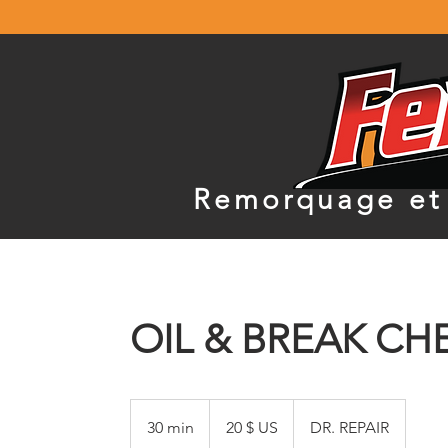
Remorquage et 
OIL & BREAK CH
20 dollars
des
30 min
3
20 $ US
DR. REPAIR
États-
Unis